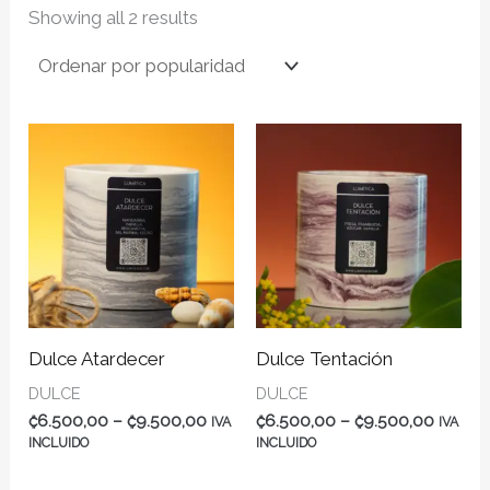
Ordenado
Showing all 2 results
por
popularidad
Dulce Atardecer
Dulce Tentación
DULCE
DULCE
Rango
Rango
₡
6.500,00
–
₡
9.500,00
₡
6.500,00
–
₡
9.500,00
IVA
IVA
de
de
INCLUIDO
INCLUIDO
precios:
precios
₡6.500,00
₡6.500