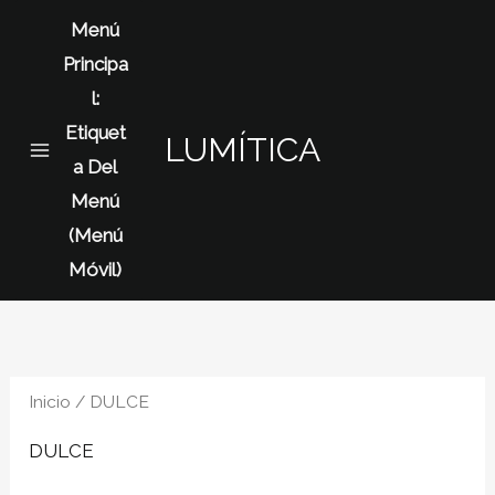
Omitir
Menú
e
Principa
ir
L:
al
Etiquet
contenido
LUMÍTICA
A Del
Menú
(menú
Móvil)
Inicio
/ DULCE
DULCE