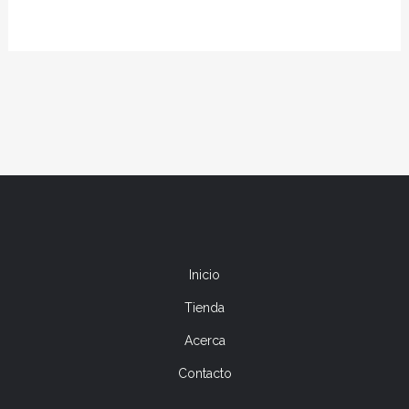
a
a
₡9.500,00
₡9.500
Inicio
Tienda
Acerca
Contacto