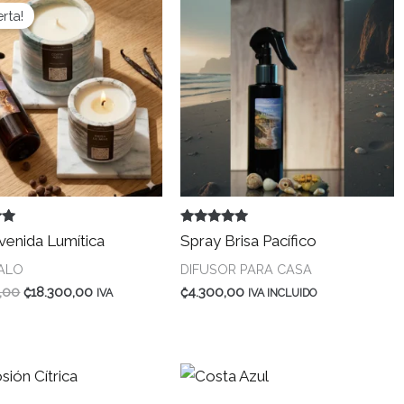
erta!
 en
Valorado en
nvenida Lumítica
Spray Brisa Pacífico
5.00
de 5
GALO
DIFUSOR PARA CASA
El
El
,00
₡
18.300,00
₡
4.300,00
IVA
IVA INCLUIDO
precio
precio
original
actual
era:
es:
.
.
₡20.300,00
₡18.300,00