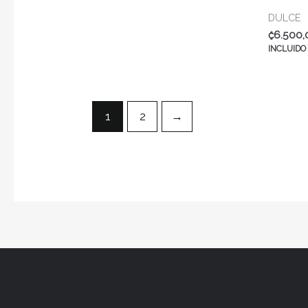
DULCE
₡
6.500,
INCLUIDO
1
2
→