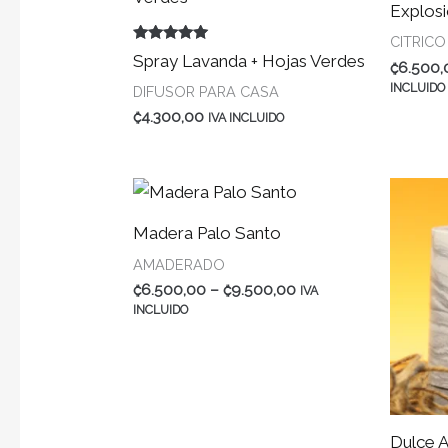
Explosi
CITRICO
Valorado en
Spray Lavanda + Hojas Verdes
₡
6.500,
5.00
de 5
INCLUIDO
DIFUSOR PARA CASA
₡
4.300,00
IVA INCLUIDO
Madera Palo Santo
AMADERADO
Rango
₡
6.500,00
–
₡
9.500,00
IVA
de
INCLUIDO
precios:
₡6.500,00
a
₡9.500,00
Dulce 