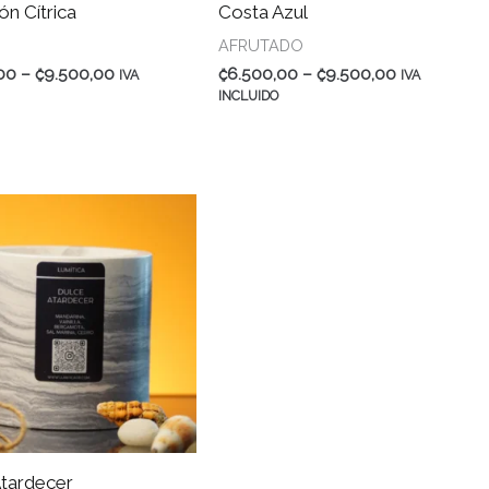
ón Cítrica
Costa Azul
AFRUTADO
Rango
Rango
00
–
₡
9.500,00
₡
6.500,00
–
₡
9.500,00
IVA
IVA
de
de
INCLUIDO
precios:
precios:
₡6.500,00
₡6.500,00
a
a
₡9.500,00
₡9.500,00
Atardecer