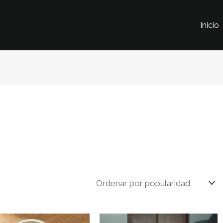
Inicio
o
dad