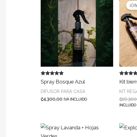
¡Of
Valorado en
Valorado
Spray Bosque Azul
Kit bie
5.00
5.00
de 5
de 5
DIFUSOR PARA CASA
KIT RE
₡
4.300,00
₡
20.300
IVA INCLUIDO
INCLUIDO