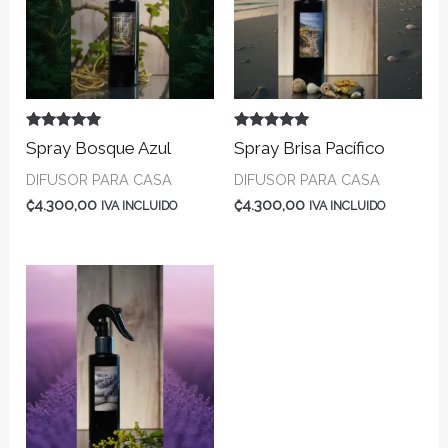
Valorado en
Valorado en
Spray Bosque Azul
Spray Brisa Pacífico
5.00
5.00
de 5
de 5
DIFUSOR PARA CASA
DIFUSOR PARA CASA
₡
4.300,00
₡
4.300,00
IVA INCLUIDO
IVA INCLUIDO