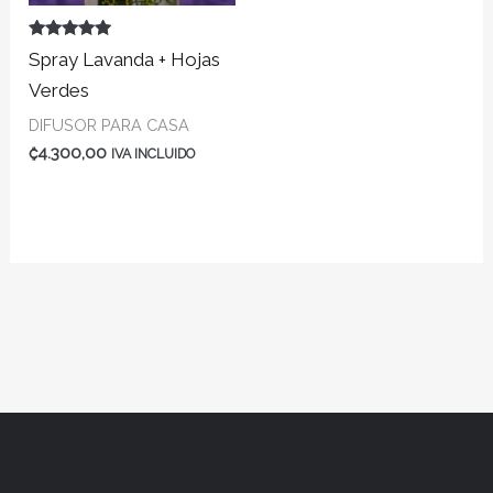
Valorado en
Spray Lavanda + Hojas
5.00
de 5
Verdes
DIFUSOR PARA CASA
₡
4.300,00
IVA INCLUIDO