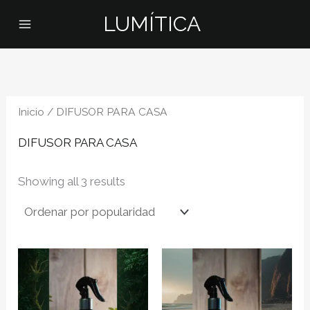
Omitir
LUMÍTICA
e
ir
al
contenido
Inicio
/ DIFUSOR PARA CASA
DIFUSOR PARA CASA
Ordenado
Showing all 3 results
por
popularidad