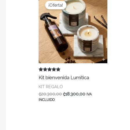
¡Oferta!
Valorado en
Kit bienvenida Lumítica
5.00
de 5
KIT REGALO
El
El
₡
20.300,00
₡
18.300,00
IVA
precio
precio
INCLUIDO
original
actual
era:
es:
.
.
₡20.300,00
₡18.300,00