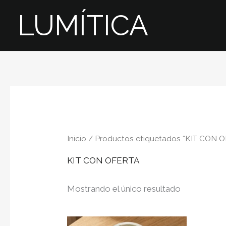
Omitir
LUMÍTICA
e
ir
al
contenido
Inicio
/ Productos etiquetados “KIT CON 
KIT CON OFERTA
Mostrando el único resultado